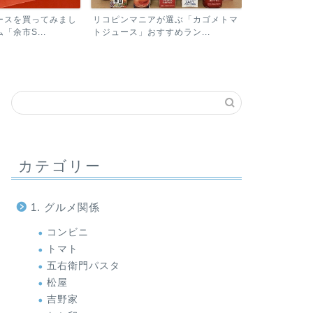
『おいしい！』カゴメの最高傑作
『カンロ』い
が選ぶ「カゴメトマ
「カゴメトマトジュースプレ...
を！「プチポリ
すめラン...
カテゴリー
コンビニ
コンビニ
1. グルメ関係
コンビニ
トマト
五右衛門パスタ
松屋
吉野家
【ローソン】プリンが美味しい！
【ローソ