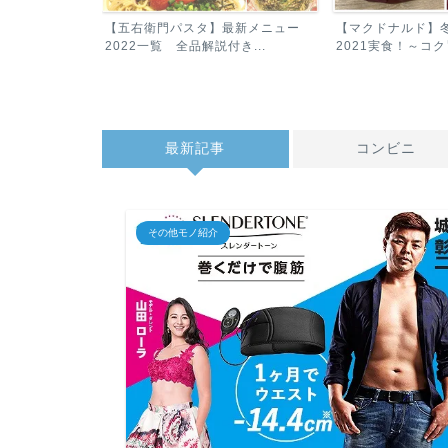
最新メニュー
【マクドナルド】冬！グラコロ
『マクドナルドH
き...
2021実食！～コク旨アンガ...
待券♪<2019年12月.
最新記事
コンビニ
その他モノ紹介