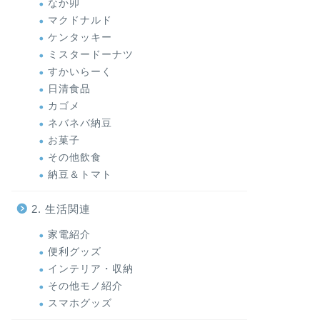
なか卯
「埋もれるショートケーキプリン」
ク！？「
マクドナルド
2022年3月15日
ケンタッキー
ミスタードーナツ
すかいらーく
コンビニ
コンビニ
日清食品
カゴメ
ネバネバ納豆
お菓子
その他飲食
納豆＆トマト
2. 生活関連
【ローソン】とろけて爽快！「八天
【セブン
家電紹介
堂監修 おやつコッペ とろけるかす
イーツ「
便利グッズ
たーど＆フルーツ」
リーソー
インテリア・収納
その他モノ紹介
2022年2月22日
スマホグッズ