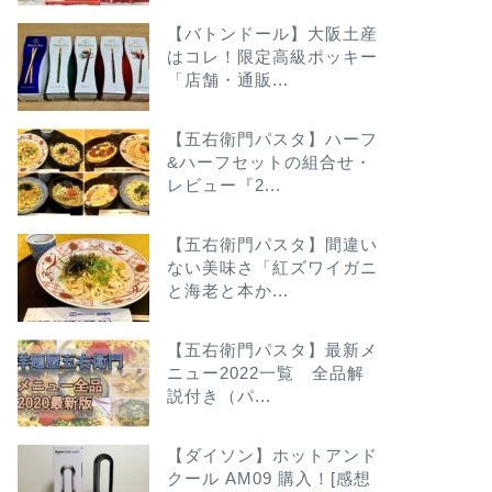
【セブン×こがけん】新感覚大人ス
【ローソ
イーツ「焦がしキャラメルと林檎の
ルクの破
【バトンドール】大阪土産
はコレ！限定高級ポッキー
隠し山椒」
＆カスタ
「店舗・通販...
2021年12月8日
【五右衛門パスタ】ハーフ
&ハーフセットの組合せ・
レビュー『2...
next
【五右衛門パスタ】間違い
ない美味さ「紅ズワイガニ
と海老と本か...
【五右衛門パスタ】最新メ
ニュー2022一覧 全品解
説付き（パ...
【ダイソン】ホットアンド
クール AM09 購入！[感想