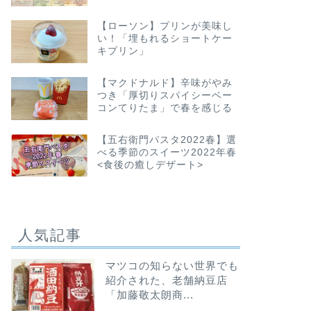
【ローソン】プリンが美味し
い！「埋もれるショートケー
キプリン」
【ローソン】大胆フォルムなおやつ
【ローソ
【マクドナルド】辛味がやみ
「おやつコッペ リッチミルク＆生チ
生クリー
つき「厚切りスパイシーベー
ョコ」
リーム入
コンてりたま」で春を感じる
2022年2月9日
【五右衛門パスタ2022春】選
べる季節のスイーツ2022年春
<食後の癒しデザート>
コンビニ
コンビニ
人気記事
マツコの知らない世界でも
紹介された、老舗納豆店
「加藤敬太朗商...