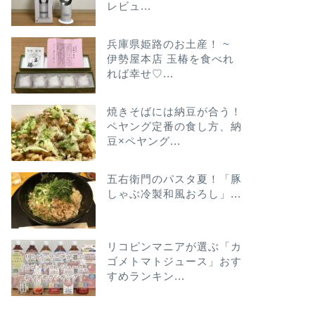
レビュ...
兵庫県姫路のお土産！ ~
伊勢屋本店 玉椿を食べれ
れば幸せ♡...
焼きそばには納豆が合う！
ペヤング定番の食し方、納
豆×ペヤング...
五右衛門のパスタ夏！「豚
しゃぶ冷製和風おろし」...
リコピンマニアが選ぶ「カ
ゴメトマトジュース」おす
すめランキン...