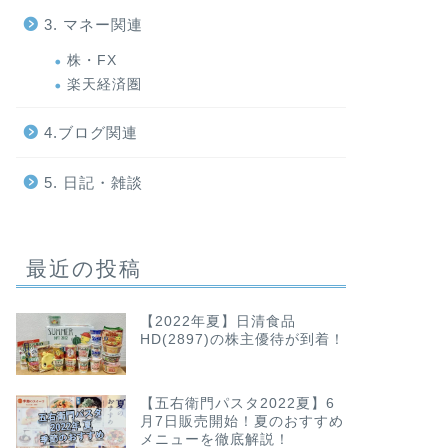
コンビニ
コンビニ
3. マネー関連
株・FX
楽天経済圏
4.ブログ関連
5. 日記・雑談
【ローソン】いけない飲み物「飲む
【セブン
バター＆ミルク」が登場！
「みにど
最近の投稿
2022年2月15日
【2022年夏】日清食品
HD(2897)の株主優待が到着！
コンビニ
コンビニ
【五右衛門パスタ2022夏】6
月7日販売開始！夏のおすすめ
メニューを徹底解説！