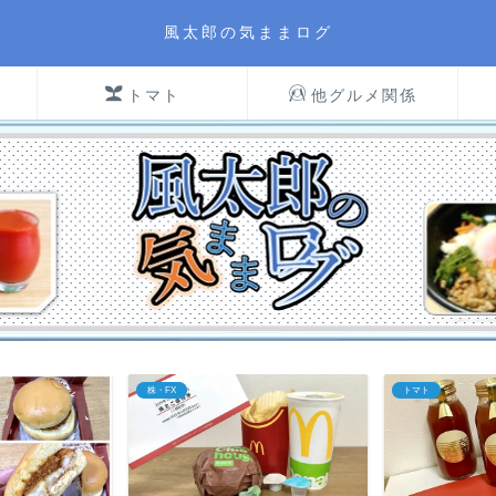
風太郎の気ままログ
トマト
他グルメ関係
トマト
トマト