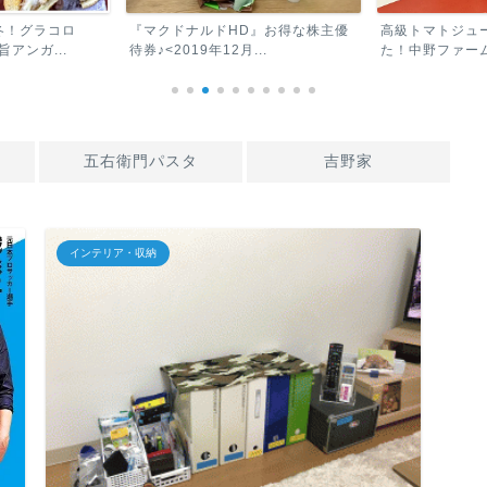
D』お得な株主優
高級トマトジュースを買ってみまし
リコピンマニア
..
た！中野ファーム「余市S...
トジュース」おす
五右衛門パスタ
吉野家
インテリア・収納