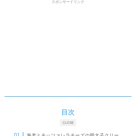
スポンサードリンク
目次
CLOSE
海老とモッツァレラチーズの明太子クリー