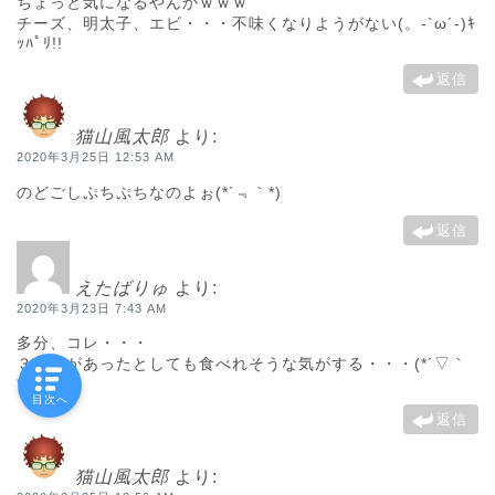
ちょっと気になるやんかｗｗｗ
チーズ、明太子、エビ・・・不味くなりようがない(。-`ω´-)ｷ
ｯﾊﾟﾘ!!
返信
猫山風太郎
より:
2020年3月25日 12:53 AM
のどごしぷちぷちなのよぉ(*´﹃｀*)
返信
えたばりゅ
より:
2020年3月23日 7:43 AM
多分、コレ・・・
３倍盛があったとしても食べれそうな気がする・・・(*´▽｀
*)
目次へ
返信
猫山風太郎
より: