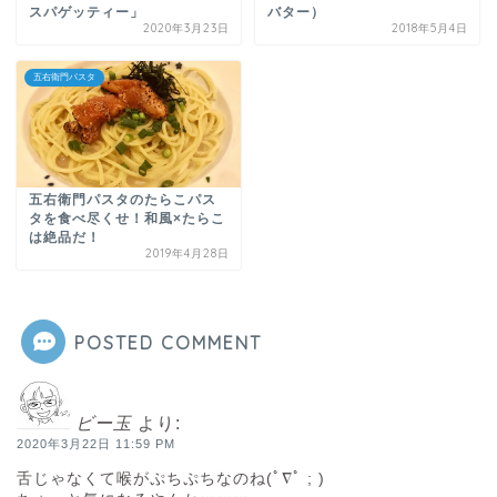
スパゲッティー」
バター）
2020年3月23日
2018年5月4日
五右衛門パスタ
五右衛門パスタのたらこパス
タを食べ尽くせ！和風×たらこ
は絶品だ！
2019年4月28日
POSTED COMMENT
ビー玉
より:
2020年3月22日 11:59 PM
舌じゃなくて喉がぷちぷちなのね(ﾟ∇ﾟ ; )