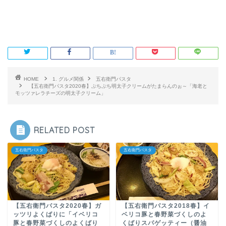
HOME
1. グルメ関係
五右衛門パスタ
【五右衛門パスタ2020春】ぷちぷち明太子クリームがたまらんのぉ～「海老と
モッツァレラチーズの明太子クリーム」
RELATED POST
五右衛門パスタ
五右衛門パスタ
【五右衛門パスタ2020春】ガ
【五右衛門パスタ2018春】イ
ッツリよくばりに「イベリコ
ベリコ豚と春野菜づくしのよ
豚と春野菜づくしのよくばり
くばりスパゲッティー（醤油