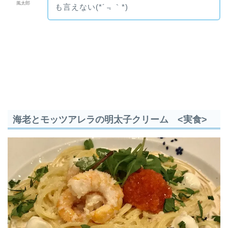
風太郎
も言えない(*´﹃｀*)
海老とモッツアレラの明太子クリーム <実食>