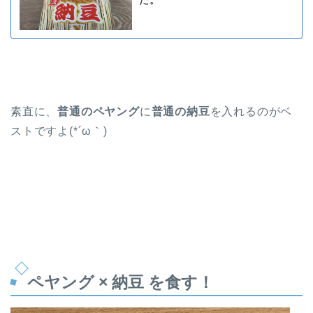
た。
素直に、
普通のペヤング
に
普通の納豆
を入れるのがベ
ストですよ(*´ω｀)
ペヤング × 納豆 を食す！