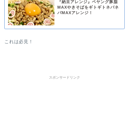
『納豆アレンジ』ペヤング豚脂
MAXやきそばをギトギトネバネ
バMAXアレンジ！
これは必見！
スポンサードリンク