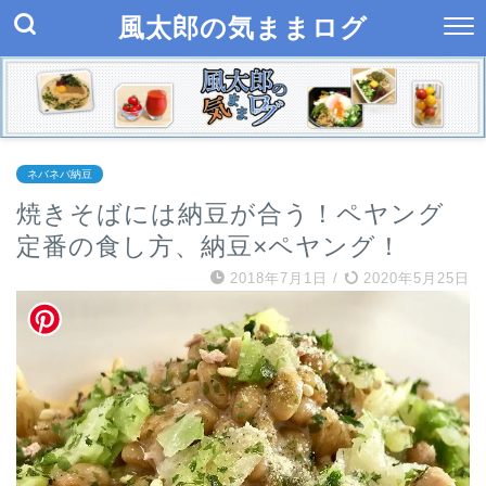
風太郎の気ままログ
ネバネバ納豆
焼きそばには納豆が合う！ペヤング
定番の食し方、納豆×ペヤング！
2018年7月1日
/
2020年5月25日