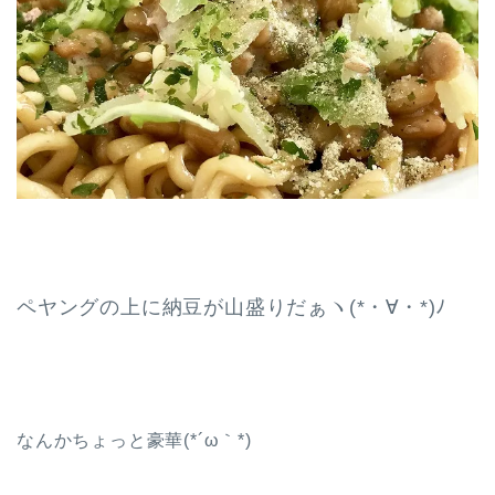
ペヤングの上に納豆が山盛りだぁヽ(*・∀・*)ﾉ
なんかちょっと豪華(*´ω｀*)