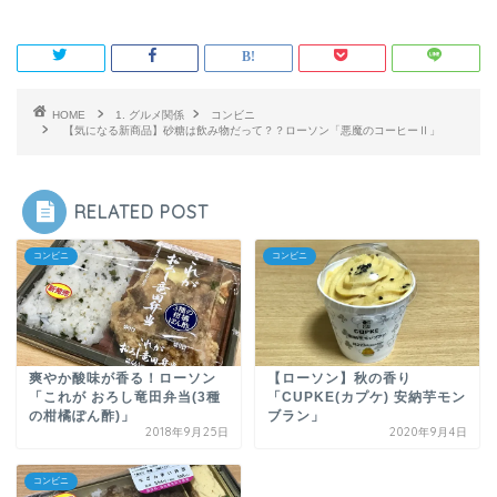
HOME
1. グルメ関係
コンビニ
【気になる新商品】砂糖は飲み物だって？？ローソン「悪魔のコーヒーⅡ」
RELATED POST
コンビニ
コンビニ
爽やか酸味が香る！ローソン
【ローソン】秋の香り
「これが おろし竜田弁当(3種
「CUPKE(カプケ) 安納芋モン
の柑橘ぽん酢)」
ブラン」
2018年9月25日
2020年9月4日
コンビニ