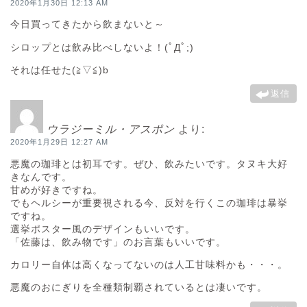
2020年1月30日 12:13 AM
今日買ってきたから飲まないと～
シロップとは飲み比べしないよ！(ﾟДﾟ;)
それは任せた(≧▽≦)b
返信
ウラジーミル・アスポン
より:
2020年1月29日 12:27 AM
悪魔の珈琲とは初耳です。ぜひ、飲みたいです。タヌキ大好
きなんです。
甘めが好きですね。
でもヘルシーが重要視される今、反対を行くこの珈琲は暴挙
ですね。
選挙ポスター風のデザインもいいです。
「佐藤は、飲み物です」のお言葉もいいです。
カロリー自体は高くなってないのは人工甘味料かも・・・。
悪魔のおにぎりを全種類制覇されているとは凄いです。