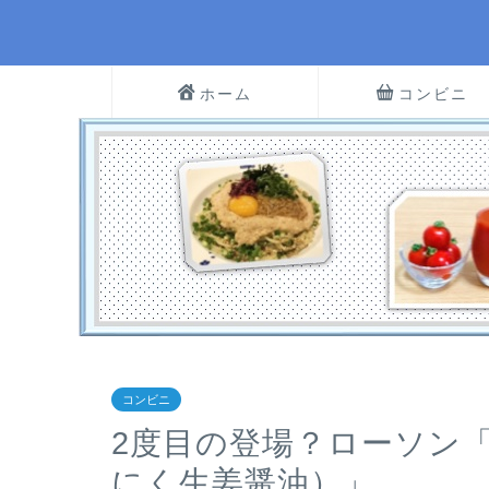
ホーム
コンビニ
コンビニ
2度目の登場？ローソン
にく生姜醤油）」