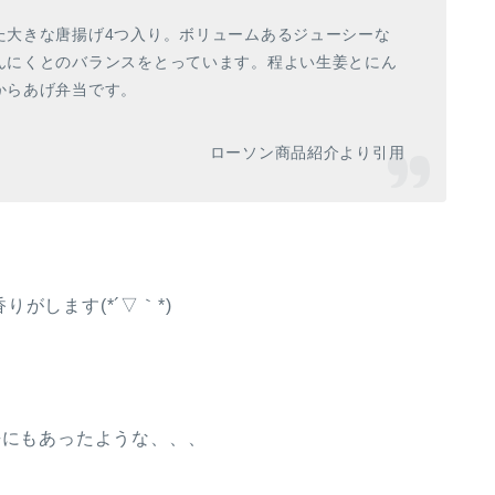
た大きな唐揚げ4つ入り。ボリュームあるジューシーな
んにくとのバランスをとっています。程よい生姜とにん
からあげ弁当です。
ローソン商品紹介より引用
がします(*´▽｀*)
去にもあったような、、、