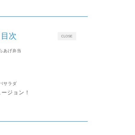
目次
CLOSE
らあげ弁当
バサラダ
ュージョン！