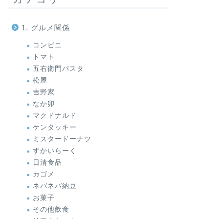
1. グルメ関係
コンビニ
トマト
五右衛門パスタ
松屋
吉野家
なか卯
マクドナルド
ケンタッキー
ミスタードーナツ
すかいらーく
日清食品
カゴメ
ネバネバ納豆
お菓子
その他飲食