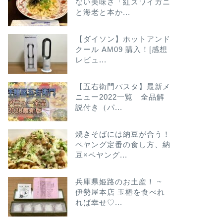
ない美味さ「紅ズワイガニ
と海老と本か...
【ダイソン】ホットアンド
クール AM09 購入！[感想
レビュ...
【五右衛門パスタ】最新メ
ニュー2022一覧 全品解
説付き（パ...
焼きそばには納豆が合う！
ペヤング定番の食し方、納
豆×ペヤング...
兵庫県姫路のお土産！ ~
伊勢屋本店 玉椿を食べれ
れば幸せ♡...