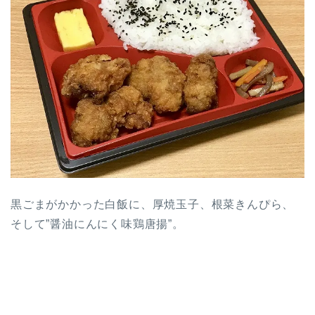
黒ごまがかかった白飯に、厚焼玉子、根菜きんぴら、
そして”醤油にんにく味鶏唐揚”。