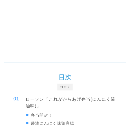
目次
CLOSE
ローソン「これがからあげ弁当(にんにく醤
油味)」
弁当開封！
醤油にんにく味鶏唐揚