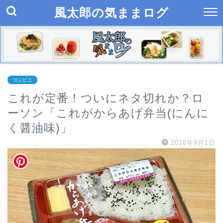
風太郎の気ままログ
コンビニ
これが定番！ついにネタ切れか？ロ
ーソン「これがからあげ弁当(にんに
く醤油味)」
2018年9月1日