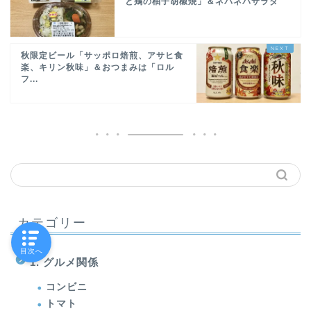
と鶏の柚子胡椒焼」＆ネバネバサラダ
秋限定ビール「サッポロ焙煎、アサヒ食
楽、キリン秋味」＆おつまみは「ロル
フ...
カテゴリー
目次へ
1. グルメ関係
コンビニ
トマト