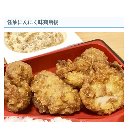
醤油にんにく味鶏唐揚