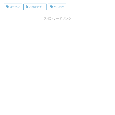
ローソン
これが定番！
からあげ
スポンサードリンク