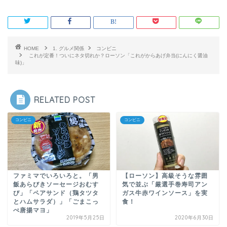
HOME
1. グルメ関係
コンビニ
これが定番！ついにネタ切れか？ローソン「これがからあげ弁当(にんにく醤油
味)」
RELATED POST
コンビニ
コンビニ
ファミマでいろいろと。「男
【ローソン】高級そうな雰囲
飯あらびきソーセージおむす
気で並ぶ「厳選手巻寿司アン
び」「ペアサンド（鶏タツタ
ガス牛赤ワインソース」を実
とハムサラダ）」「ごまこっ
食！
ぺ唐揚マヨ」
2019年5月25日
2020年6月30日