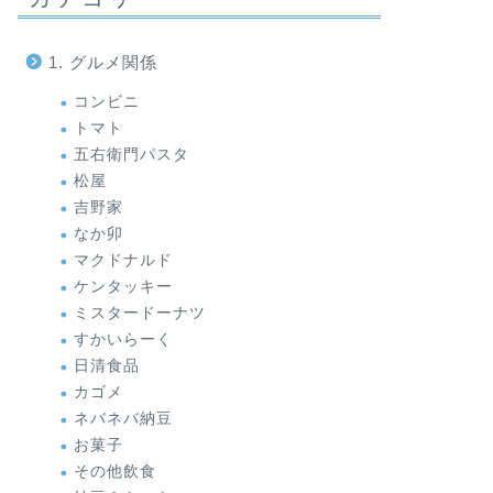
1. グルメ関係
コンビニ
トマト
五右衛門パスタ
松屋
吉野家
なか卯
マクドナルド
ケンタッキー
ミスタードーナツ
すかいらーく
日清食品
カゴメ
ネバネバ納豆
お菓子
その他飲食