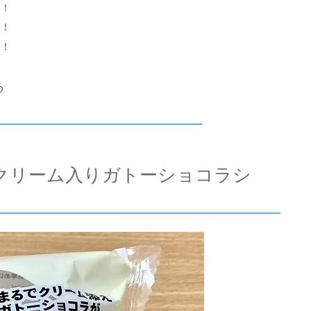
封！
面！
食！
め
生クリーム入りガトーショコラシ