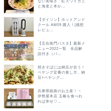
ない美味さ「紅ズワイガニ
と海老と本か...
【ダイソン】ホットアンド
クール AM09 購入！[感想
レビュ...
【五右衛門パスタ】最新メ
ニュー2022一覧 全品解
説付き（パ...
焼きそばには納豆が合う！
ペヤング定番の食し方、納
豆×ペヤング...
兵庫県姫路のお土産！ ~
伊勢屋本店 玉椿を食べれ
れば幸せ♡...