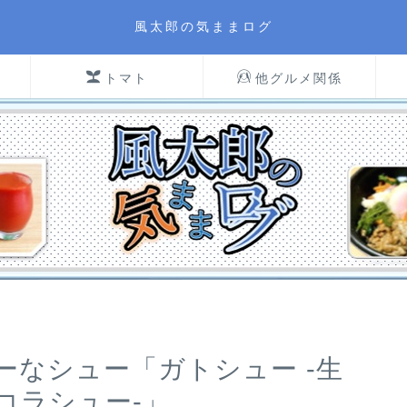
風太郎の気ままログ
トマト
他グルメ関係
ーなシュー「ガトシュー -生
コラシュー-」