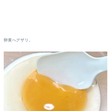
卵黄へグザリ。