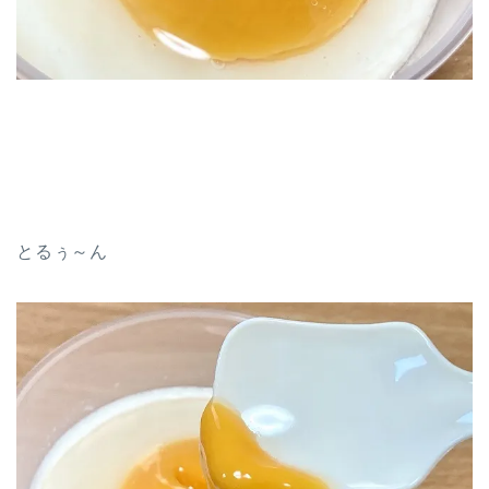
とるぅ～ん