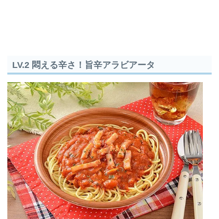
LV.2 悶える辛さ！旨辛アラビアータ