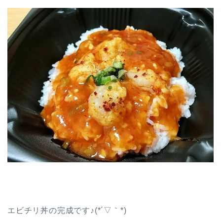
エビチリ丼の完成です♪(*´▽｀*)