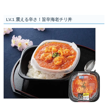
LV.1 震える辛さ！旨辛海老チリ丼