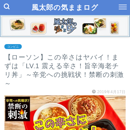
風太郎の気ままログ
コンビニ
【ローソン】この辛さはヤバイ！ま
ずは「LV.1 震える辛さ！旨辛海老チ
リ丼」～辛党への挑戦状！禁断の刺激
～
2019年4月17日