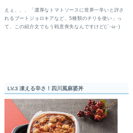
えぇ、、、「濃厚なトマトソースに世界一辛いと評さ
れるブートジョロキアなど、5種類のチリを使い」っ
て、この紹介文でもう戦意喪失なんですけど(;´･ω･)
LV.3 凍える辛さ！四川風麻婆丼