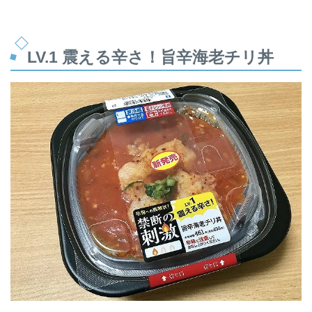
LV.1 震える辛さ！旨辛海老チリ丼