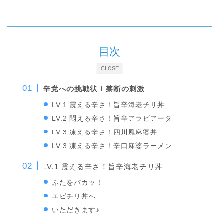
目次
CLOSE
辛党への挑戦状！禁断の刺激
LV.1 震える辛さ！旨辛海老チリ丼
LV.2 悶える辛さ！旨辛アラビアータ
LV.3 凍える辛さ！四川風麻婆丼
LV.3 凍える辛さ！辛口麻婆ラーメン
LV.1 震える辛さ！旨辛海老チリ丼
ふたをパカッ！
エビチリ丼へ
いただきます♪