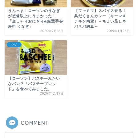
うんっま！ローソンのうなぎ
【ファミマ】スパイス香る！
が想像以上にうまかった！
具だくさんカレー（キーマ＆
「金しゃりおにぎり&厳選手巻
チキン南蛮）～ちょい足しネ
寿司 うなぎ」
バネバ納豆～
2020年7月16日
2019年1月26日
コンビニ
【ローソン】バスチーみたい
なパン？「バスチーブレッ
ド」を食べてみました。
2020年12月9日
COMMENT