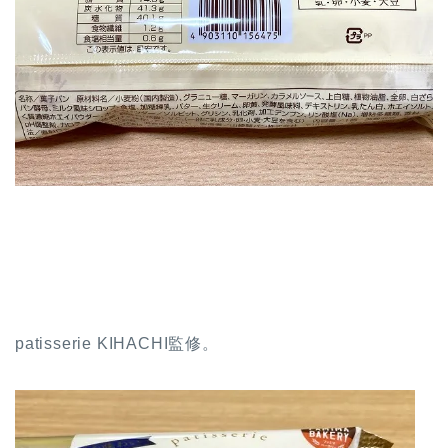
patisserie KIHACHI監修。