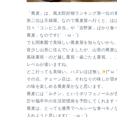
「蕎麦」は、風太郎好物ランキング第一位の
第二位は天婦羅。なので蕎麦屋へ行くと、ほ
日々「コンビニ弁当」や「吉野家」ばかり食
蕎麦」なのです(｀・ω・´)
でも関東圏で美味しい蕎麦屋を知らないから、東
昔少し山形に住んでいましたが、山形の蕎麦
風味重視・のど越し重視・歯ごたえ重視、、
レベルが違いますね。
どこ行っても美味い。ハズレほぼ無し
(*´ω
その点、チェーン店は、それなりの味しか望
の味を楽しめる蕎麦屋かなと思います。
蕎麦には「ルチン」というポリフェノールが
圧や脳卒中の生活習慣病を予防してくれますヽ(*
蕎麦は、とっても優秀でヘルシーな食べモノ
入れようと思います(｀・ω・´)