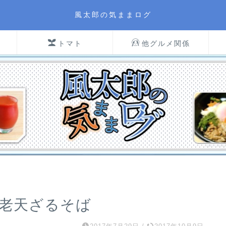
風太郎の気ままログ
トマト
他グルメ関係
海老天ざるそば