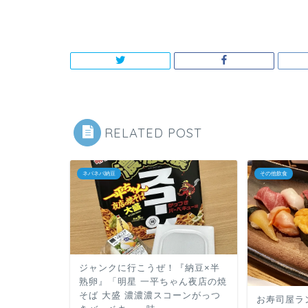
RELATED POST
ネバネバ納豆
その他飲食
ジャンクに行こうぜ！『納豆×半
熟卵』「明星 一平ちゃん夜店の焼
そば 大盛 濃濃濃スコーンがっつ
お寿司屋ラ