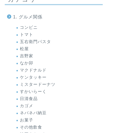
1. グルメ関係
コンビニ
トマト
五右衛門パスタ
松屋
吉野家
なか卯
マクドナルド
ケンタッキー
ミスタードーナツ
すかいらーく
日清食品
カゴメ
ネバネバ納豆
お菓子
その他飲食