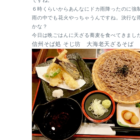
ですね。
６時くらいからあんなにドカ雨降ったのに強制決
雨の中でも花火やっちゃうんですね。決行な
かな？
今日は晩ごはんに天ざる蕎麦を食べてきまし
信州そば処 そじ坊 大海老天ざるそば