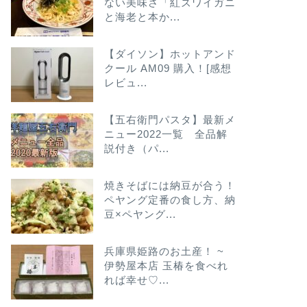
ない美味さ「紅ズワイガニ
と海老と本か...
【ダイソン】ホットアンド
クール AM09 購入！[感想
レビュ...
【五右衛門パスタ】最新メ
ニュー2022一覧 全品解
説付き（パ...
焼きそばには納豆が合う！
ペヤング定番の食し方、納
豆×ペヤング...
兵庫県姫路のお土産！ ~
伊勢屋本店 玉椿を食べれ
れば幸せ♡...