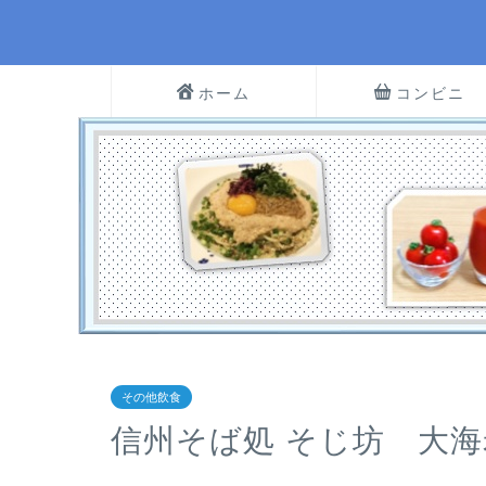
ホーム
コンビニ
その他飲食
信州そば処 そじ坊 大