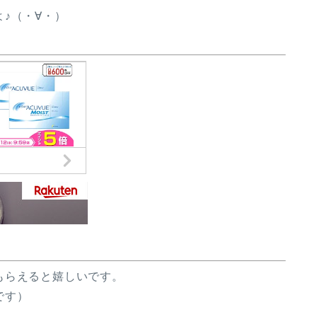
♪（・∀・）
もらえると嬉しいです。
です）