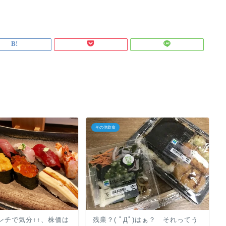
その他飲食
ンチで気分↑↑、株価は
残業？( ﾟДﾟ)はぁ？ それってう