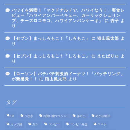
ハワイを満喫！「マクドナルドで、ハワイなう！」実食レ
ビュー「ハワイアンバーベキュー、ガーリックシュリン
プ、チーズロコモコ、ハワイアンパンケーキ」
に
杏子
よ
り
【セブン】まっしろもこ！「しろもこ」
に
猫山風太郎
よ
り
【セブン】まっしろもこ！「しろもこ」
に
えたばりゅ
よ
り
【ローソン】パチパチ刺激的ドーナツ！「パッチリング」
が新感覚！！
に
猫山風太郎
より
タグ
FX
うなぎ
お買い物マラソン
きのこ
めかぶ納豆
カップ麺
ガム
コンビニ
コンビニ弁当
スマホ