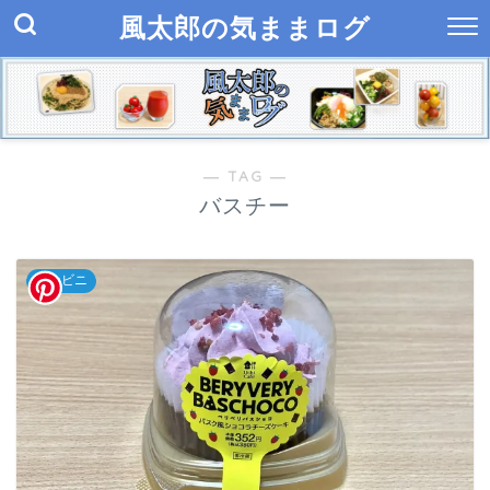
風太郎の気ままログ
― TAG ―
バスチー
コンビニ