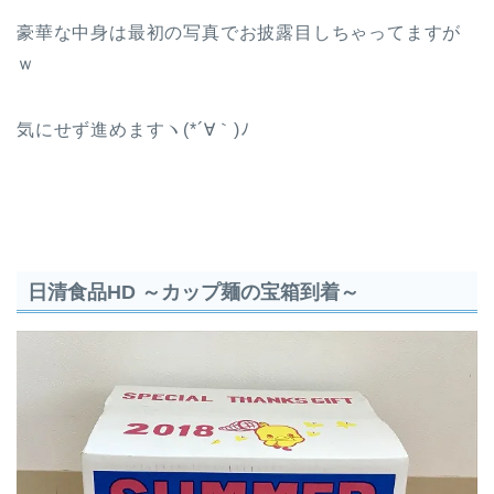
豪華な中身は最初の写真でお披露目しちゃってますが
ｗ
気にせず進めますヽ(*´∀｀)ﾉ
日清食品HD ～カップ麺の宝箱到着～