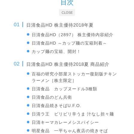
目次
CLOSE
日清食品HD 株主優待2018年夏
日清食品HD（2897） 株主優待内容紹介
日清食品HD ～カップ麺の宝箱到着～
カップ麺の宝箱、開封！
日清食品HD 株主優待2018夏 商品紹介
百福の研究小部屋ストッカー復刻版チキン
ラーメン［株主限定］
日清食品 カップヌードル3種類
日清食品のどん兵衛
日清食品焼きそばU.F.O.
日清ラ王 ビリビリ辛うま 汁なし担々麺
日清キーマカレーメシスパイシー
明星食品 一平ちゃん夜店の焼きそば