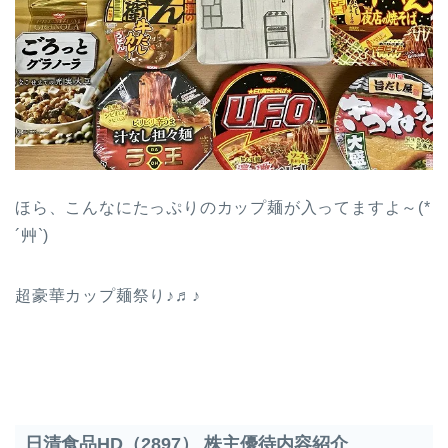
ほら、こんなにたっぷりのカップ麺が入ってますよ～(*
´艸`)
超豪華カップ麺祭り♪♬♪
日清食品HD（2897） 株主優待内容紹介