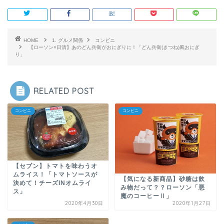
HOME
1. グルメ関係
コンビニ
【ローソン×日清】あのどん兵衛がおにぎりに！「どん兵衛(きつね)風おにぎ
り」
RELATED POST
コンビニ
コンビニ
【セブン】トマトを味わうオ
ムライス！「トマトソースが
【気になる新商品】砂糖は飲
決めて！チーズINオムライ
み物だって？？ローソン「悪
ス」
魔のコーヒーⅡ」
2020年4月30日
2020年1月27日