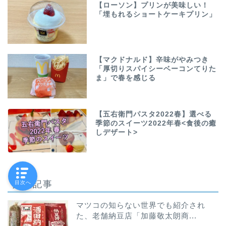
【ローソン】プリンが美味しい！
「埋もれるショートケーキプリン」
【マクドナルド】辛味がやみつき
「厚切りスパイシーベーコンてりた
ま」で春を感じる
【五右衛門パスタ2022春】選べる
季節のスイーツ2022年春<食後の癒
しデザート>
人気記事
目次へ
マツコの知らない世界でも紹介され
た、老舗納豆店「加藤敬太朗商...