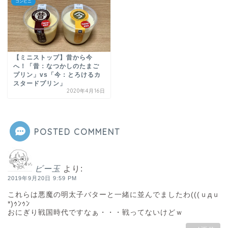
コンビニ
【ミニストップ】昔から今
へ！「昔：なつかしのたまご
プリン」vs「今：とろけるカ
スタードプリン」
2020年4月16日
POSTED COMMENT
ビー玉
より:
2019年9月20日 9:59 PM
これらは悪魔の明太子バターと一緒に並んでましたわ(((ｕдｕ
*)ｩﾝｩﾝ
おにぎり戦国時代ですなぁ・・・戦ってないけどｗ