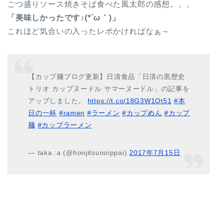
ごつ盛りソース焼きそば食べた風太郎の感想。。。
「美味しかったです♪(*´ω｀)」
これほど気合いの入ったレポかければなぁ～
【カップ麺ブログ更新】日清食品「日清の黒歴史
トリオ カップヌードル サマーヌードル」の記事を
アップしました。
https://t.co/18G3W1Ot51
#本
日の一杯
#ramen
#ラーメン
#カップめん
#カップ
麺
#カップラーメン
— taka :a (@honjitsunoippai)
2017年7月15日