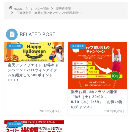
HOME
3. マネー関連
楽天経済圏
三連休初日！楽天お買い物マラソンの商品到着！！
RELATED POST
楽天経済圏
楽天経済圏
楽天アフィリエイト お得キャ
ンペーン！ハロウィンアイテ
ムを紹介して500ポイント
GET！
楽天お買い物マラソン開催
「8/5（土）20:00～
8/10（木）1:59」 お買い物
のチャンス♪
2017年9月14日
2017年8月5日
楽天経済圏