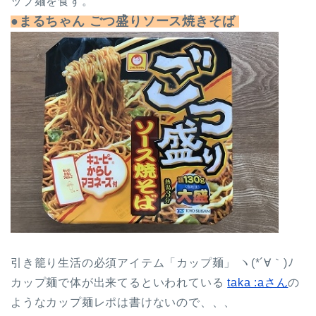
ップ麺を食す。
●まるちゃん ごつ盛りソース焼きそば
引き籠り生活の必須アイテム「カップ麺」 ヽ(*´∀｀)ﾉ
カップ麺で体が出来てるといわれている
taka :aさん
の
ようなカップ麺レポは書けないので、、、