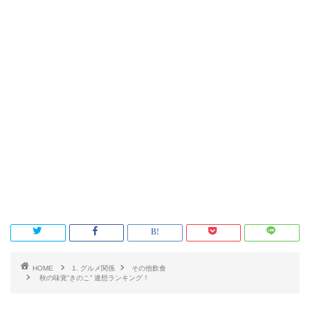
HOME
1. グルメ関係
その他飲食
秋の味覚”きのこ” 連想ランキング！