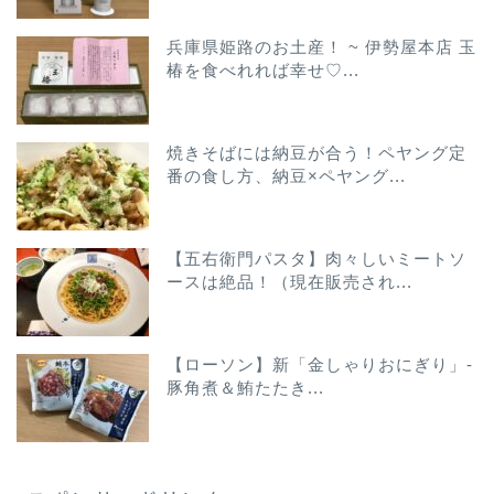
兵庫県姫路のお土産！ ~ 伊勢屋本店 玉
椿を食べれれば幸せ♡...
焼きそばには納豆が合う！ペヤング定
番の食し方、納豆×ペヤング...
【五右衛門パスタ】肉々しいミートソ
ースは絶品！（現在販売され...
【ローソン】新「金しゃりおにぎり」-
豚角煮＆鮪たたき...