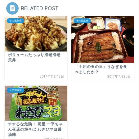
RELATED POST
その他飲食
その他飲食
ボリュームたっぷり海老海老
天丼！
「土用の丑の日」うなぎを食
べましたか？
2017年11月12日
2017年7月25日
その他飲食
すするな危険！ 明星 一平ちゃ
ん夜店の焼そば わさびマヨ醤
油味