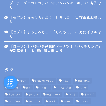
プ、チーズロコモコ、ハワイアンパンケーキ」
に
杏子
よ
り
【セブン】まっしろもこ！「しろもこ」
に
猫山風太郎
よ
り
【セブン】まっしろもこ！「しろもこ」
に
えたばりゅ
よ
り
【ローソン】パチパチ刺激的ドーナツ！「パッチリング」
が新感覚！！
に
猫山風太郎
より
タグ
FX
うなぎ
お買い物マラソン
きのこ
めかぶ納豆
目次へ
カップ麺
ガム
コンビニ
コンビニ弁当
スマホ
タブレット
ダイソン
チョコレート
トマト
ネバネバ
ハンバーグ
パインアメ
パスタ
ビール
ファミマ