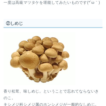
一度は高級マツタケを堪能してみたいものです(*´ω｀)
②しめじ
香り松茸、味しめじ。ということで忘れてならないき
のこ。
キシメジ科シメジ属のホンシメジが一般的なしめじ。