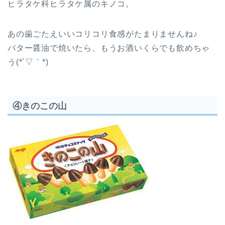
ヒラタケ科ヒラタケ属のキノコ。
あの歯ごたえいいコリコリ食感がたまりませんね♪
バター醤油で焼いたら、もうお酒いくらでも飲めちゃ
う(*´▽｀*)
④きのこの山