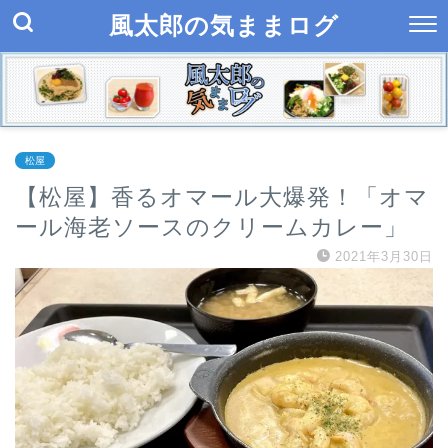
風太郎の気ままログ
松屋
【松屋】香るオマール大爆発！「オマ
ール海老ソースのクリームカレー」
2021年3月30日