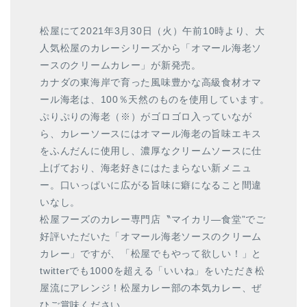
松屋にて2021年3月30日（火）午前10時より、大
人気松屋のカレーシリーズから「オマール海老ソ
ースのクリームカレー」が新発売。
カナダの東海岸で育った風味豊かな高級食材オマ
ール海老は、100％天然のものを使用しています。
ぷりぷりの海老（※）がゴロゴロ入っていなが
ら、カレーソースにはオマール海老の旨味エキス
をふんだんに使用し、濃厚なクリームソースに仕
上げており、海老好きにはたまらない新メニュ
ー。口いっぱいに広がる旨味に癖になること間違
いなし。
松屋フーズのカレー専門店〝マイカリ―食堂”でご
好評いただいた「オマール海老ソースのクリーム
カレー」ですが、「松屋でもやって欲しい！」と
twitterでも1000を超える「いいね」をいただき松
屋流にアレンジ！松屋カレー部の本気カレー、ぜ
ひご賞味ください。