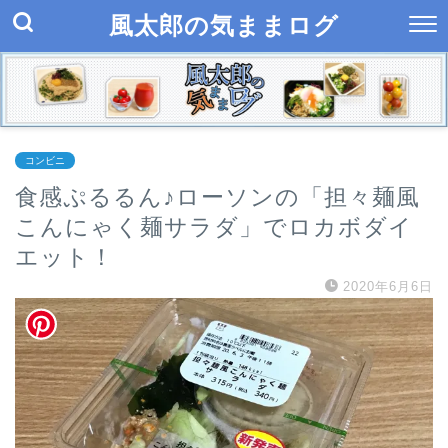
風太郎の気ままログ
コンビニ
食感ぷるるん♪ローソンの「担々麺風
こんにゃく麺サラダ」でロカボダイ
エット！
2020年6月6日