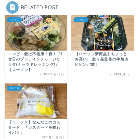
RELATED POST
コンビニ
コンビニ
コンビニ飯は不健康？否！『1
【ローソン新商品】ちょっと
食分のプロテインチャージサ
お高い、 叙々苑監修の牛焼肉
ラダ(ナッツドレッシング)』
ビビンバ重！
【ローソン】
2019年11月12日
2018年8月6日
コンビニ
【ローソン】なんだこのカス
タード！「カスタードを味わ
うパイ」
2021年10月5日