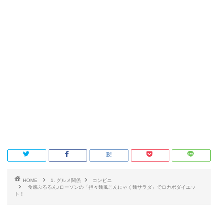
HOME
1. グルメ関係
コンビニ
食感ぷるるん♪ローソンの「担々麺風こんにゃく麺サラダ」でロカボダイエッ
ト！