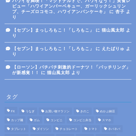
ハワイを満喫！「マクドナルドで、ハワイなう！」実食レ
ビュー「ハワイアンバーベキュー、ガーリックシュリン
プ、チーズロコモコ、ハワイアンパンケーキ」
に
杏子
よ
り
【セブン】まっしろもこ！「しろもこ」
に
猫山風太郎
よ
り
【セブン】まっしろもこ！「しろもこ」
に
えたばりゅ
よ
り
【ローソン】パチパチ刺激的ドーナツ！「パッチリング」
が新感覚！！
に
猫山風太郎
より
タグ
FX
うなぎ
お買い物マラソン
きのこ
めかぶ納豆
カップ麺
ガム
コンビニ
コンビニ弁当
スマホ
タブレット
ダイソン
チョコレート
トマト
ネバネバ