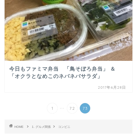
今日もファミマ弁当 「鳥そぼろ弁当」 ＆
「オクラとなめこのネバネバサラダ」
2017年6月28日
...
1
72
73
HOME
1. グルメ関係
コンビニ