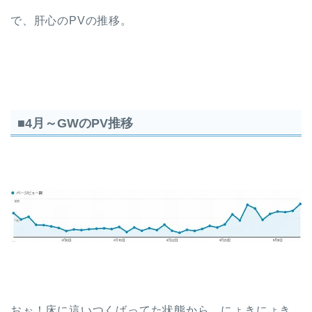
で、肝心のPVの推移。
■4月～GWのPV推移
おぉ！床に這いつくばってた状態から、にょきにょき