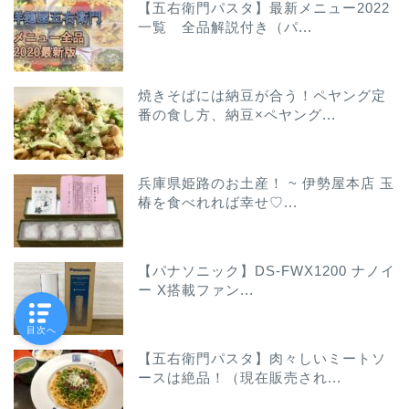
【五右衛門パスタ】最新メニュー2022
一覧 全品解説付き（パ...
焼きそばには納豆が合う！ペヤング定
番の食し方、納豆×ペヤング...
兵庫県姫路のお土産！ ~ 伊勢屋本店 玉
椿を食べれれば幸せ♡...
【パナソニック】DS-FWX1200 ナノイ
ー X搭載ファン...
目次へ
【五右衛門パスタ】肉々しいミートソ
ースは絶品！（現在販売され...