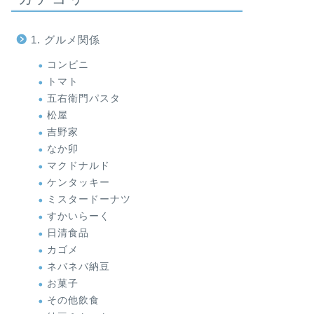
1. グルメ関係
コンビニ
トマト
五右衛門パスタ
松屋
吉野家
なか卯
マクドナルド
ケンタッキー
ミスタードーナツ
すかいらーく
日清食品
カゴメ
ネバネバ納豆
お菓子
その他飲食