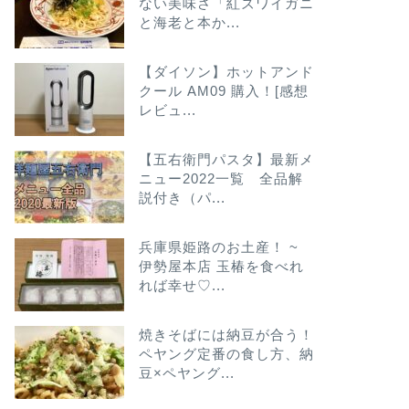
ない美味さ「紅ズワイガニ
と海老と本か...
【ダイソン】ホットアンド
クール AM09 購入！[感想
レビュ...
【五右衛門パスタ】最新メ
ニュー2022一覧 全品解
説付き（パ...
兵庫県姫路のお土産！ ~
伊勢屋本店 玉椿を食べれ
れば幸せ♡...
焼きそばには納豆が合う！
ペヤング定番の食し方、納
豆×ペヤング...