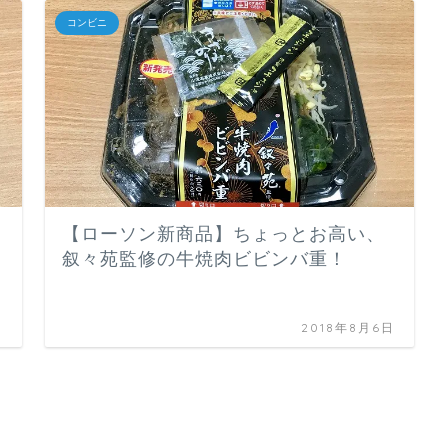
コンビニ
【ローソン新商品】ちょっとお高い、
叙々苑監修の牛焼肉ビビンバ重！
日
2018年8月6日