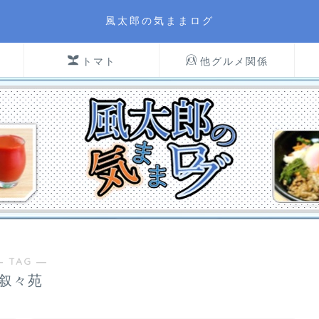
風太郎の気ままログ
トマト
他グルメ関係
― TAG ―
叙々苑