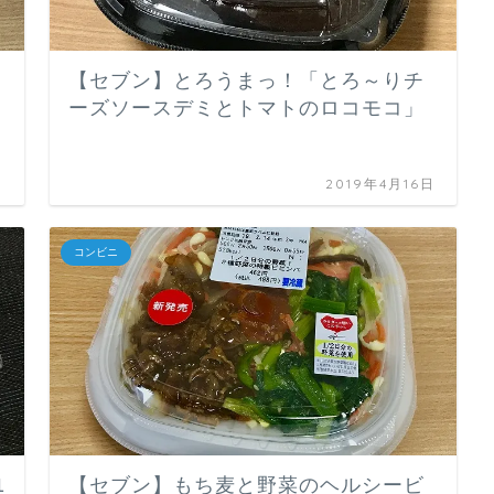
【セブン】とろうまっ！「とろ～りチ
ーズソースデミとトマトのロコモコ」
日
2019年4月16日
コンビニ
1
【セブン】もち麦と野菜のヘルシービ