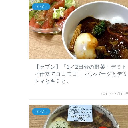
コンビニ
【セブン】「1／2日分の野菜！デミト
マ仕立てロコモコ 」ハンバーグとデミ
トマとキミと。
2019年6月15
コンビニ