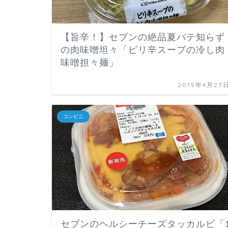
【旨辛！】セブンの絶品夏バテ知らず
の肉味噌坦々「ピリ辛スープの冷し肉
味噌担々麺」
2019年4月23
コンビニ
セブンのヘルシーチーズタッカルビ「