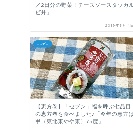
／2日分の野菜！チーズソースタッカ
ビ丼」
2019年3月11
コンビニ
【恵方巻】「セブン」福を呼ぶ七品目
の恵方巻を食べました♪「今年の恵方
甲（東北東やや東）75度」