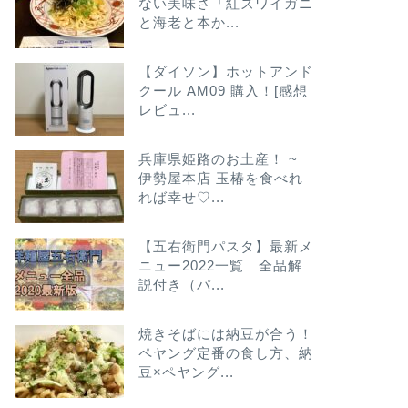
ない美味さ「紅ズワイガニ
と海老と本か...
【ダイソン】ホットアンド
クール AM09 購入！[感想
レビュ...
兵庫県姫路のお土産！ ~
伊勢屋本店 玉椿を食べれ
れば幸せ♡...
【五右衛門パスタ】最新メ
ニュー2022一覧 全品解
説付き（パ...
焼きそばには納豆が合う！
ペヤング定番の食し方、納
豆×ペヤング...