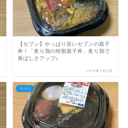
【セブン】やっぱり旨いセブンの親子
丼！「炙り鶏の特製親子丼」炙り鶏で
香ばしさアップ♪
日
2019年5月6日
コンビニ