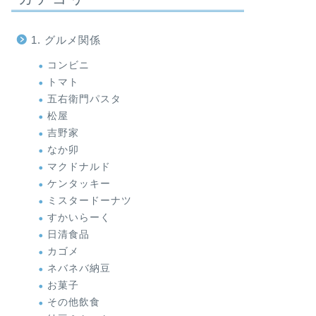
1. グルメ関係
コンビニ
トマト
五右衛門パスタ
松屋
吉野家
なか卯
マクドナルド
ケンタッキー
ミスタードーナツ
すかいらーく
日清食品
カゴメ
ネバネバ納豆
お菓子
その他飲食