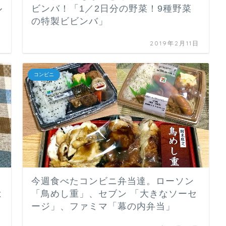
ル
ビンバ！「1／2日分の野菜！9種野菜
の特製ビビンバ」
日
2019年2月11日
コンビニ
今週食べたコンビニ弁当達。ローソン
は
「鳥めし重」、セブン 「大きなソーセ
ージ」、ファミマ「幕の内弁当」