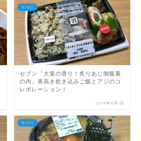
コンビニ
セブン「大葉の香り！炙りあじ御飯幕
の内」香高き炊き込みご飯とアジのコ
レボレーション！
日
2019年6月1日
コンビニ