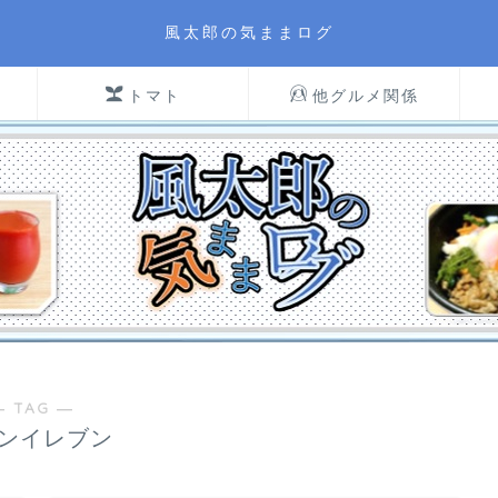
風太郎の気ままログ
トマト
他グルメ関係
― TAG ―
ンイレブン