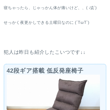
寝ちゃったら、じゃっかん体が痛いけど、、( ﾉД`)
せっかく夜更かしできる土曜日なのに (´TωT`)
犯人は昨日も紹介したこいつです↓↓
42段ギア搭載 低反発座椅子