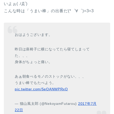
いよぉ( ﾉД`)
こんな時は「うまい棒」の出番だ(*゜∀゜)=3=3
おはようございます。
昨日は座椅子に横になってたら寝てしまって
た、、、
身体がちょっと痛い。
あぁ朝食べるモノのストックがない、、、
うまい棒でもたべよう。
pic.twitter.com/5eOANWPRxO
— 猫山風太郎 (@NekoyamFutarou)
2017年7月
22日