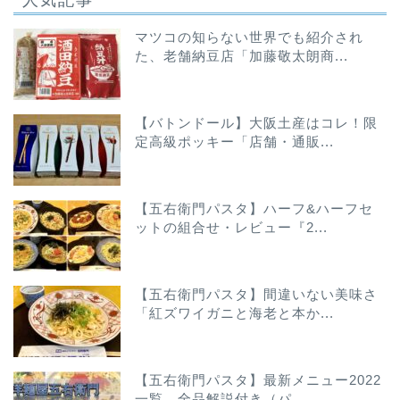
マツコの知らない世界でも紹介され
た、老舗納豆店「加藤敬太朗商...
【バトンドール】大阪土産はコレ！限
定高級ポッキー「店舗・通販...
【五右衛門パスタ】ハーフ&ハーフセ
ットの組合せ・レビュー『2...
【五右衛門パスタ】間違いない美味さ
「紅ズワイガニと海老と本か...
【五右衛門パスタ】最新メニュー2022
一覧 全品解説付き（パ...