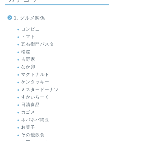
1. グルメ関係
コンビニ
トマト
五右衛門パスタ
松屋
吉野家
なか卯
マクドナルド
ケンタッキー
ミスタードーナツ
すかいらーく
日清食品
カゴメ
ネバネバ納豆
お菓子
その他飲食