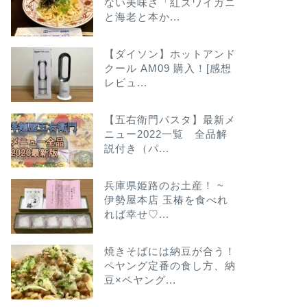
ない美味さ「紅ズワイガニ
と海老と本か...
【ダイソン】ホットアンド
クール AM09 購入！[感想
レビュ...
【五右衛門パスタ】最新メ
ニュー2022一覧 全品解
説付き（パ...
兵庫県姫路のお土産！ ~
伊勢屋本店 玉椿を食べれ
れば幸せ♡...
焼きそばには納豆が合う！
ペヤング定番の食し方、納
豆×ペヤング...