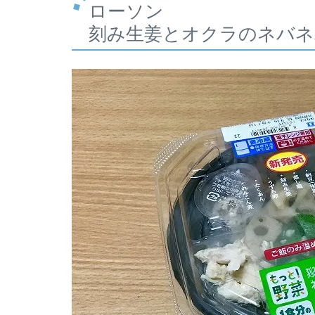
ローソン
刻み生姜とオクラのネバネ