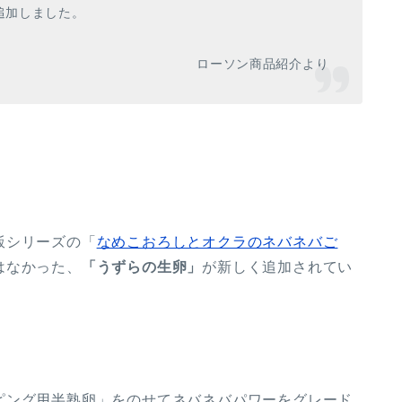
追加しました。
ローソン商品紹介より
飯シリーズの「
なめこおろしとオクラのネバネバご
はなかった、
「うずらの生卵」
が新しく追加されてい
ピング用半熟卵」をのせてネバネバパワーをグレード