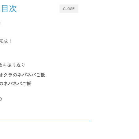
目次
CLOSE
！
完成！
飯を振り返り
オクラのネバネバご飯
のネバネバご飯
め