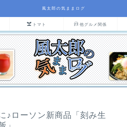
風太郎の気ままログ
トマト
他グルメ関係
に♪ローソン新商品「刻み生
飯」