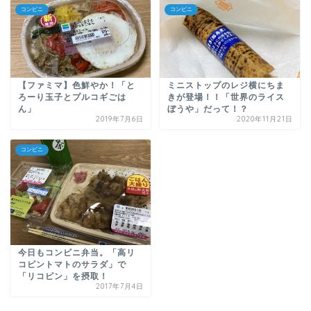
コンビニ
コンビニ
【ファミマ】色鮮やか！「と
ミニストップのレジ横にちま
ろーり玉子とプルコギごは
きが登場！！「世界のライス
ん」
ぼうや」だって！？
2019年7月6日
2020年11月21日
コンビニ
今日もコンビニ弁当。「高リ
コピントマトのサラダ」で
「リコピン」を摂取！
2017年7月4日