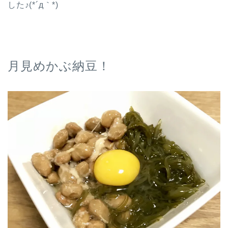
した♪(*´д｀*)
月見めかぶ納豆！