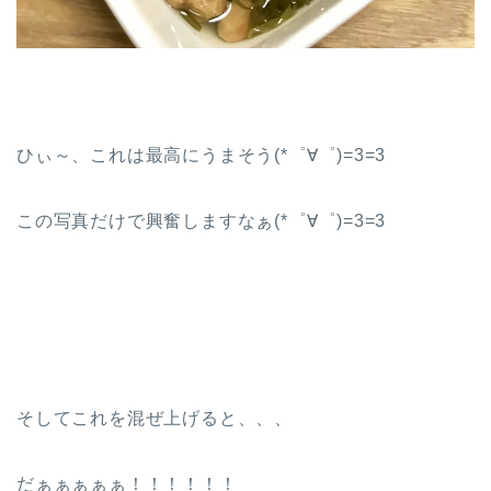
ひぃ～、これは最高にうまそう(*゜∀゜)=3=3
この写真だけで興奮しますなぁ(*゜∀゜)=3=3
そしてこれを混ぜ上げると、、、
だぁぁぁぁぁ！！！！！！