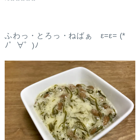
ふわっ・とろっ・ねばぁ ε=ε= (*
ﾉ゜∀゜)ﾉ