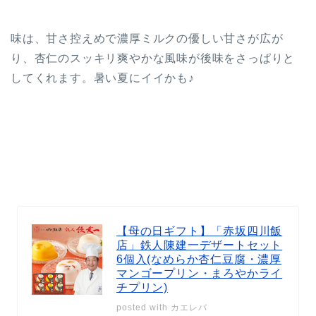
味は、甘さ控えめで濃厚ミルクの優しい甘さが広が
り、杏仁のスッキリ爽やかな風味が後味をさっぱりと
してくれます。暑い夏にイイかも♪
【母の日ギフト】「赤坂四川飯
店」鉄人陳建一デザートセット
6個入(なめらか杏仁豆腐・濃厚
マンゴープリン・まろやかライ
チプリン)
posted with カエレバ