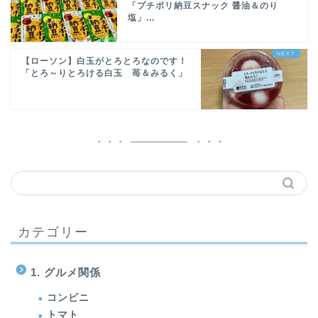
「プチポリ納豆スナック 醤油＆のり
塩」...
【ローソン】白玉がとろとろなのです！
「とろ～りとろける白玉 苺＆みるく」
カテゴリー
1. グルメ関係
コンビニ
トマト