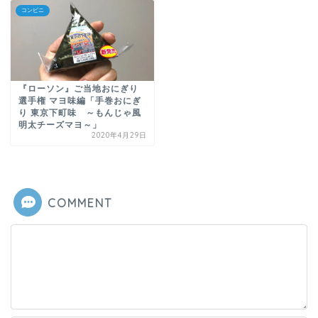
コンビニ
『ローソン』ご当地おにぎり
選手権 マヨ味編「手巻おにぎ
り 東京下町味 ～もんじゃ風
明太チーズマヨ～」
2020年4月29日
COMMENT