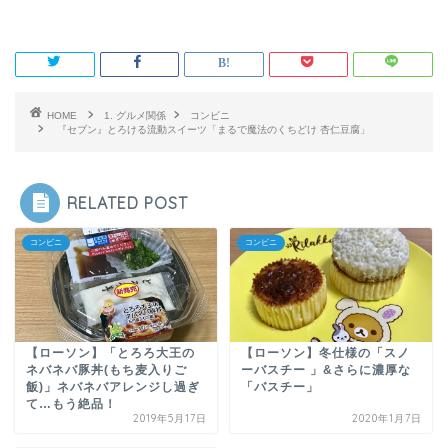
HOME
1. グルメ関係
コンビニ
『セブン』とろける流動スイーツ「まるで魔法のくちどけ 杏仁豆腐」
RELATED POST
コンビニ
コンビニ
【ローソン】「とろろ大王の
【ローソン】冬仕様の「スノ
ネバネバ豚丼(もち麦入りご
ーバスチー 」&さらに濃厚な
飯)」ネバネバアレンジし過ぎ
「バスチー」
て…もう絶品！
2019年5月17日
2020年1月7日