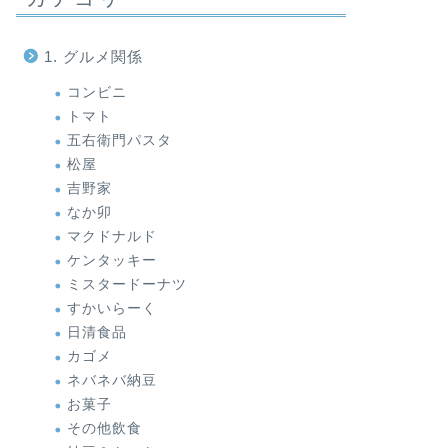
1. グルメ関係
コンビニ
トマト
五右衛門パスタ
松屋
吉野家
なか卯
マクドナルド
ケンタッキー
ミスタードーナツ
すかいらーく
日清食品
カゴメ
ネバネバ納豆
お菓子
その他飲食