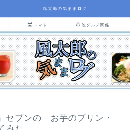
風太郎の気ままログ
トマト
他グルメ関係
』セブンの「お芋のプリン・
てみた