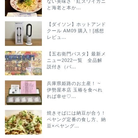
ない美味さ「紅ズワイガニ
と海老と本か...
【ダイソン】ホットアンド
クール AM09 購入！[感想
レビュ...
【五右衛門パスタ】最新メ
ニュー2022一覧 全品解
説付き（パ...
兵庫県姫路のお土産！ ~
伊勢屋本店 玉椿を食べれ
れば幸せ♡...
焼きそばには納豆が合う！
ペヤング定番の食し方、納
豆×ペヤング...