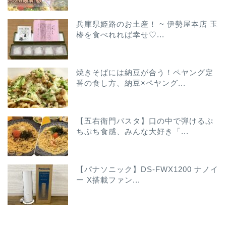
兵庫県姫路のお土産！ ~ 伊勢屋本店 玉
椿を食べれれば幸せ♡...
焼きそばには納豆が合う！ペヤング定
番の食し方、納豆×ペヤング...
【五右衛門パスタ】口の中で弾けるぷ
ちぷち食感、みんな大好き「...
【パナソニック】DS-FWX1200 ナノイ
ー X搭載ファン...