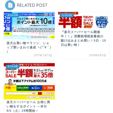
RELATED POST
楽天経済圏
楽天経済圏
『楽天スーパーセール開催
中！！』消費税増税前最後の
駆け込みまとめ買い！5日・10
楽天お買い物マラソン、ショ
日は買い時！
ップ買いまわり達成 ヽ(*´∀｀)
ﾉ
2017年7月11日
2019年9月5日
楽天経済圏
楽天スーパーセール お得に買
い物をするポイント ～本日
9/2（土）19時開始～