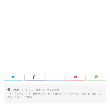
HOME
3. マネー関連
楽天経済圏
「ファミマ」×「楽天ポイントギフトカード」キャンペーン、弁当は「鶏めし＆
みぞれチキンカツ弁当」