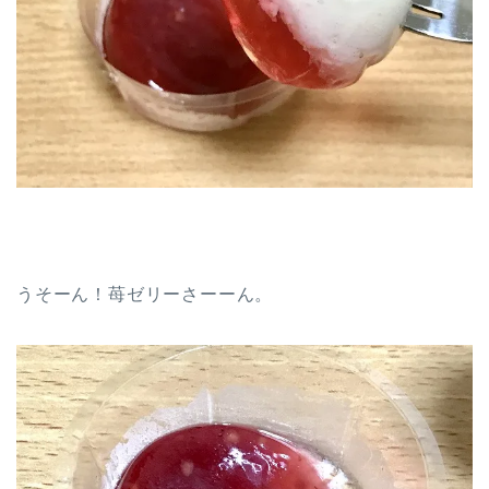
うそーん！苺ゼリーさーーん。