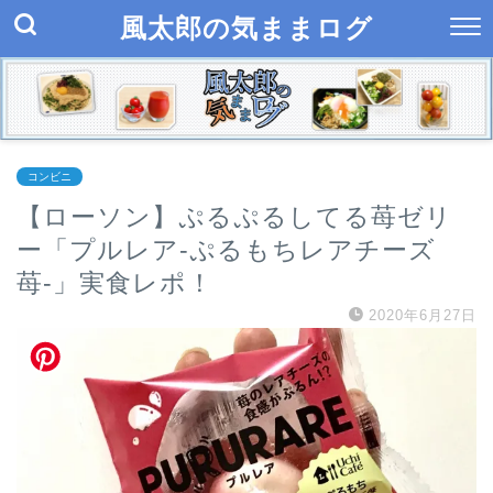
風太郎の気ままログ
コンビニ
【ローソン】ぷるぷるしてる苺ゼリ
ー「プルレア-ぷるもちレアチーズ
苺-」実食レポ！
2020年6月27日