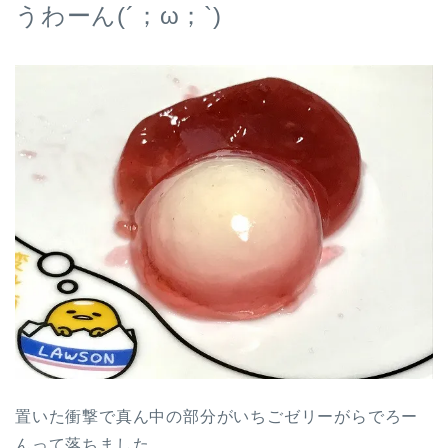
うわーん(´；ω；`)
置いた衝撃で真ん中の部分がいちごゼリーがらでろー
んって落ちました。