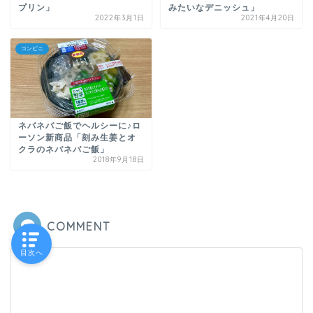
みたいなデニッシュ」
プリン」
2022年3月1日
2021年4月20日
コンビニ
ネバネバご飯でヘルシーに♪ロ
ーソン新商品「刻み生姜とオ
クラのネバネバご飯」
2018年9月18日
COMMENT
目次へ