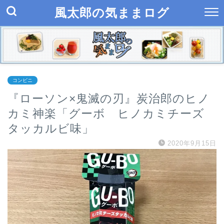
風太郎の気ままログ
コンビニ
『ローソン×鬼滅の刃』炭治郎のヒノ
カミ神楽「グーボ ヒノカミチーズ
タッカルビ味」
2020年9月15日