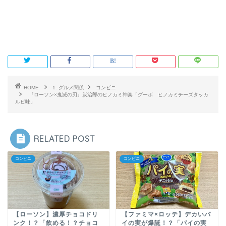
HOME
1. グルメ関係
コンビニ
『ローソン×鬼滅の刃』炭治郎のヒノカミ神楽「グーボ ヒノカミチーズタッカ
ルビ味」
RELATED POST
コンビニ
コンビニ
【ファミマ×ロッテ】デカいパ
【ローソン】濃厚チョコドリ
イの実が爆誕！？「パイの実
ンク！？「飲める！？チョコ