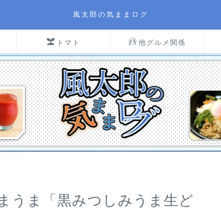
風太郎の気ままログ
トマト
他グルメ関係
まうま「黒みつしみうま生ど