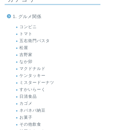
1. グルメ関係
コンビニ
トマト
五右衛門パスタ
松屋
吉野家
なか卯
マクドナルド
ケンタッキー
ミスタードーナツ
すかいらーく
日清食品
カゴメ
ネバネバ納豆
お菓子
その他飲食