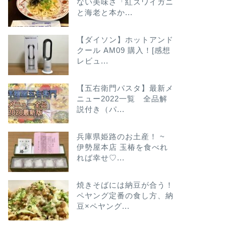
ない美味さ「紅ズワイガニ
と海老と本か...
【ダイソン】ホットアンド
クール AM09 購入！[感想
レビュ...
【五右衛門パスタ】最新メ
ニュー2022一覧 全品解
説付き（パ...
兵庫県姫路のお土産！ ~
伊勢屋本店 玉椿を食べれ
れば幸せ♡...
焼きそばには納豆が合う！
ペヤング定番の食し方、納
豆×ペヤング...