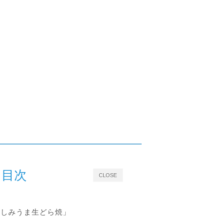
目次
CLOSE
つしみうま生どら焼」