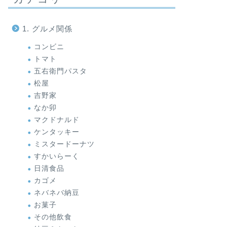
1. グルメ関係
コンビニ
トマト
五右衛門パスタ
松屋
吉野家
なか卯
マクドナルド
ケンタッキー
ミスタードーナツ
すかいらーく
日清食品
カゴメ
ネバネバ納豆
お菓子
その他飲食