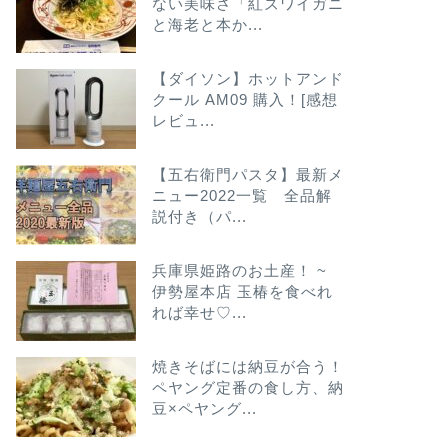
ない美味さ「紅ズワイガニ
と海老と本か...
【ダイソン】ホットアンド
クール AM09 購入！[感想
レビュ...
【五右衛門パスタ】最新メ
ニュー2022一覧 全品解
説付き（パ...
兵庫県姫路のお土産！ ~
伊勢屋本店 玉椿を食べれ
れば幸せ♡...
焼きそばには納豆が合う！
ペヤング定番の食し方、納
豆×ペヤング...