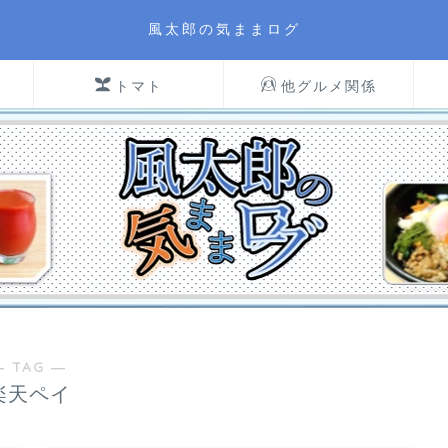
風太郎の気ままログ
トマト
他グルメ関係
― TAG ―
楽天ペイ