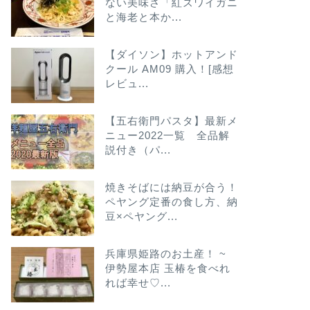
ない美味さ「紅ズワイガニ
と海老と本か...
【ダイソン】ホットアンド
クール AM09 購入！[感想
レビュ...
【五右衛門パスタ】最新メ
ニュー2022一覧 全品解
説付き（パ...
焼きそばには納豆が合う！
ペヤング定番の食し方、納
豆×ペヤング...
兵庫県姫路のお土産！ ~
伊勢屋本店 玉椿を食べれ
れば幸せ♡...