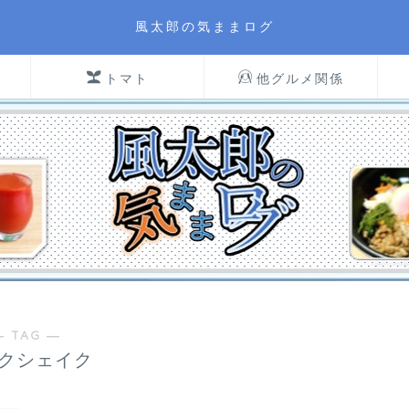
風太郎の気ままログ
トマト
他グルメ関係
― TAG ―
クシェイク