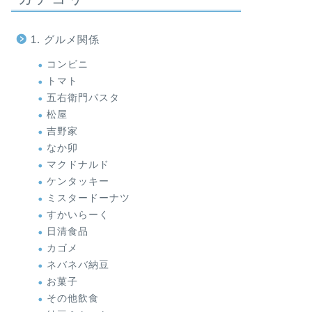
1. グルメ関係
コンビニ
トマト
五右衛門パスタ
松屋
吉野家
なか卯
マクドナルド
ケンタッキー
ミスタードーナツ
すかいらーく
日清食品
カゴメ
ネバネバ納豆
お菓子
その他飲食